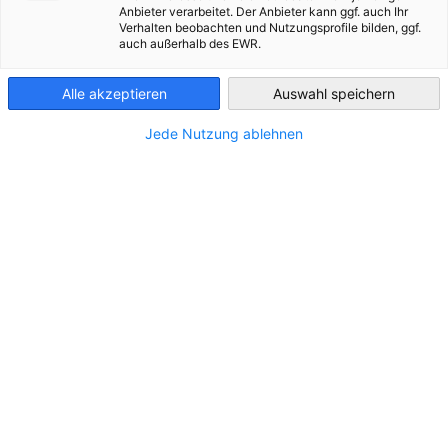
Liebe Mitglieder, liebe Partner,
Anbieter verarbeitet. Der Anbieter kann ggf. auch Ihr
Verhalten beobachten und Nutzungsprofile bilden, ggf.
Algeria
auch außerhalb des EWR.
Die AHK Algerien wünscht Ihnen einen gesegnten Ramadan.
Alle akzeptieren
Auswahl speichern
Jede Nutzung ablehnen
Gerne stehen wir auch während des gesamten Ramadans für
Sie mit unseren Serviceleistungen zur Verfügung. Bitte
beachten Sie unsere gesonderten Bürozeiten in Ramadan
wie folgt:
Öffnungszeiten:
Sonntag bis Donnerstag: vom 08:30 Uhr
bis 15:00 Uhr
Für weitere Fragen oder Unterstützung, kontaktieren Sie uns
gerne unter: