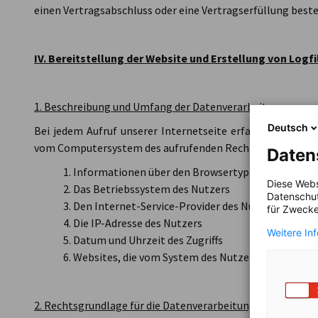
einen Vertragsabschluss oder eine Vertragserfüllung beste
IV. Bereitstellung der Website und Erstellung von Logfi
1. Beschreibung und Umfang der Datenverarbeitung
Deutsch
Bei jedem Aufruf unserer Internetseite erfasst unser S
vom Computersystem des aufrufenden Rechners. Folgende
Daten
Informationen über den Browsertyp und die verwe
Diese Webs
Das Betriebssystem des Nutzers
Datenschut
Den Internet-Service-Provider des Nutzers
für Zwecke
Die IP-Adresse des Nutzers
Weitere In
Datum und Uhrzeit des Zugriffs
Websites, die vom System des Nutzers über unser
2. Rechtsgrundlage für die Datenverarbeitung