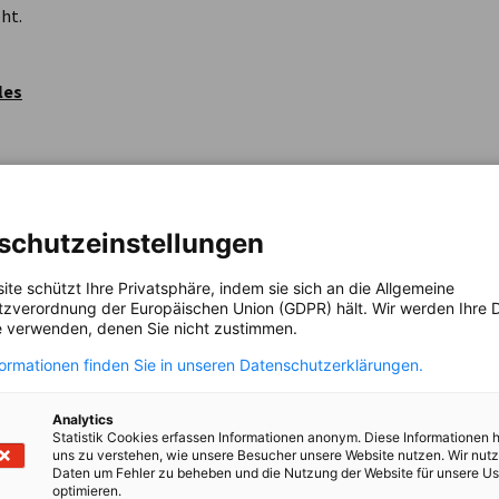
ht.
les
ystem automatisiert Daten und Informationen
 Daten werden hierbei erhoben:
schutzeinstellungen
ndete Version
ite schützt Ihre Privatsphäre, indem sie sich an die Allgemeine
zverordnung der Europäischen Union (GDPR) hält. Wir werden Ihre D
 verwenden, denen Sie nicht zustimmen.
formationen finden Sie in unseren Datenschutzerklärungen.
e Website aufgerufen werden
Analytics
Statistik Cookies erfassen Informationen anonym. Diese Informationen 
uns zu verstehen, wie unsere Besucher unsere Website nutzen. Wir nut
Daten um Fehler zu beheben und die Nutzung der Website für unsere Us
optimieren.