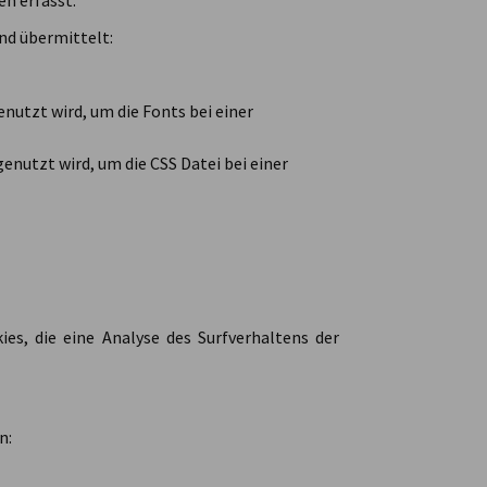
n erfasst.
nd übermittelt:
nutzt wird, um die Fonts bei einer
genutzt wird, um die CSS Datei bei einer
es, die eine Analyse des Surfverhaltens der
n: