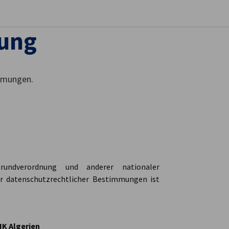
stellungen schließen
rung
immungen.
rundverordnung und anderer nationaler
er datenschutzrechtlicher Bestimmungen ist
HK Algerien