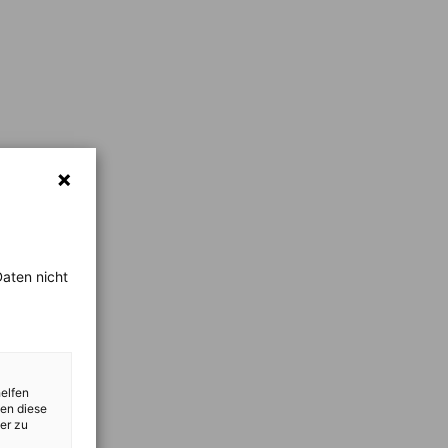
aten nicht
helfen
zen diese
er zu