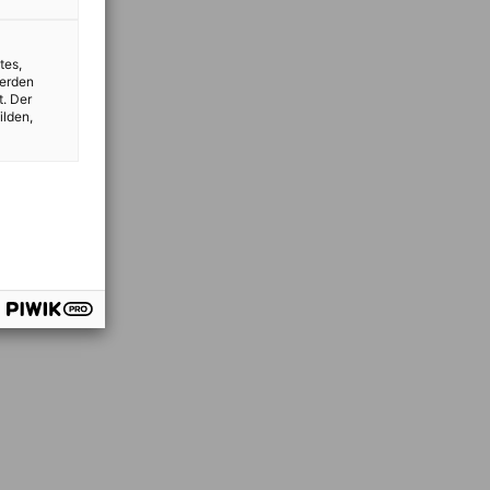
tes,
werden
t. Der
ilden,