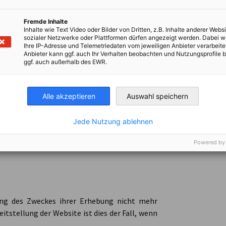
ten und der Logfiles ist Art. 6 Abs. 1 lit. f
Fremde Inhalte
Inhalte wie Text Video oder Bilder von Dritten, z.B. Inhalte anderer Websi
sozialer Netzwerke oder Plattformen dürfen angezeigt werden. Dabei 
Ihre IP-Adresse und Telemetriedaten vom jeweiligen Anbieter verarbeite
Anbieter kann ggf. auch Ihr Verhalten beobachten und Nutzungsprofile b
ggf. auch außerhalb des EWR.
 System ist notwendig, um eine Auslieferung
erfür muss die IP-Adresse des Nutzers für die
Alle akzeptieren
Auswahl speichern
ähigkeit der Website sicherzustellen. Zudem
Jede Nutzung ablehnen
 zur Sicherstellung der Sicherheit unserer
Daten zu Marketingzwecken findet in diesem
Powered by
hung des Zweckes ihrer Erhebung nicht mehr
eitstellung der Website ist dies der Fall, wenn