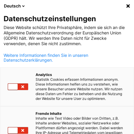
Deutsch
Suche öffnen
Navi
Ein
Datenschutzeinstellungen
Diese Website schützt Ihre Privatsphäre, indem sie sich an die
Allgemeine Datenschutzverordnung der Europäischen Union
(GDPR) hält. Wir werden Ihre Daten nicht für Zwecke
verwenden, denen Sie nicht zustimmen.
Weitere Informationen finden Sie in unseren
Datenschutzerklärungen.
Analytics
Statistik Cookies erfassen Informationen anonym.
News
18/09/2024
Diese Informationen helfen uns zu verstehen, wie
unsere Besucher unsere Website nutzen. Wir nutzen
diese Daten um Fehler zu beheben und die Nutzung
Sonatrach in 2024
der Website für unsere User zu optimieren.
German
Fremde Inhalte
Sonatrach investiert in Polypropylen-Produktion mit türkisch
Inhalte wie Text Video oder Bilder von Dritten, z.B.
Inhalte anderer Websites, sozialer Netzwerke oder
Partner
Plattformen dürfen angezeigt werden. Dabei werden
Ihre IP-Adresse und Telemetriedaten vom jeweiligen