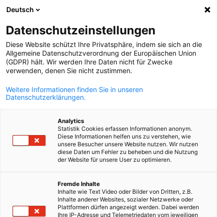
Deutsch
Suche öffnen
Navi
Ein
Datenschutzeinstellungen
Diese Website schützt Ihre Privatsphäre, indem sie sich an die
Allgemeine Datenschutzverordnung der Europäischen Union
(GDPR) hält. Wir werden Ihre Daten nicht für Zwecke
verwenden, denen Sie nicht zustimmen.
Weitere Informationen finden Sie in unseren
Datenschutzerklärungen.
Analytics
Statistik Cookies erfassen Informationen anonym.
Event
29/07/2026
Diese Informationen helfen uns zu verstehen, wie
unsere Besucher unsere Website nutzen. Wir nutzen
diese Daten um Fehler zu beheben und die Nutzung
AHK Summer Connect
der Website für unsere User zu optimieren.
German
Fremde Inhalte
Veranstaltung verschoben auf den 10. September 2026!
Inhalte wie Text Video oder Bilder von Dritten, z.B.
Inhalte anderer Websites, sozialer Netzwerke oder
wir möchten Sie darüber informieren, dass aufgrund der
Plattformen dürfen angezeigt werden. Dabei werden
Ihre IP-Adresse und Telemetriedaten vom jeweiligen