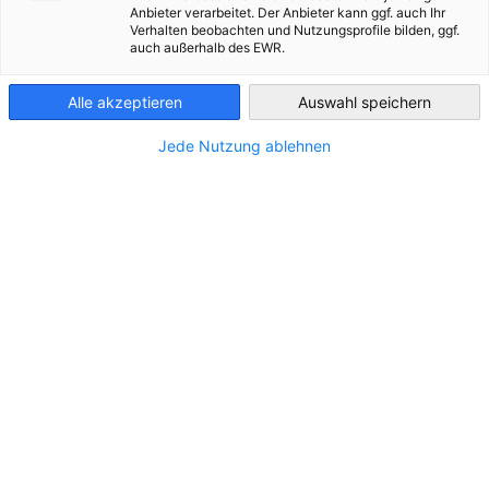
Anbieter verarbeitet. Der Anbieter kann ggf. auch Ihr
Verhalten beobachten und Nutzungsprofile bilden, ggf.
Algeria
auch außerhalb des EWR.
Alle akzeptieren
Auswahl speichern
Jede Nutzung ablehnen
For
AHK Business Dialogue
algé
Lancement officiel de AHK Business
acc
ACT
PODCAST
Dialogues « We Talk About Economy »
Déco
lors