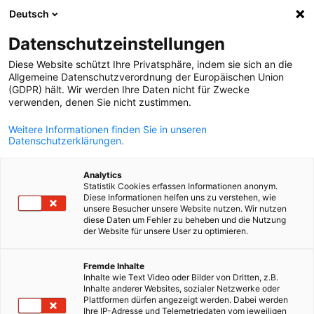
Deutsch
Ouvrir la rech
Navi
Fer
Chambre Algéro-Allemande d
Datenschutzeinstellungen
Diese Website schützt Ihre Privatsphäre, indem sie sich an die
Allgemeine Datenschutzverordnung der Europäischen Union
(GDPR) hält. Wir werden Ihre Daten nicht für Zwecke
verwenden, denen Sie nicht zustimmen.
Weitere Informationen finden Sie in unseren
Datenschutzerklärungen.
Analytics
Chambre Algéro-Allemande
Statistik Cookies erfassen Informationen anonym.
Diese Informationen helfen uns zu verstehen, wie
d'Industrie et de Commerce
unsere Besucher unsere Website nutzen. Wir nutzen
diese Daten um Fehler zu beheben und die Nutzung
der Website für unsere User zu optimieren.
French
Votre partenaire fiable dans le commerce Algéro-Allemand
Fremde Inhalte
Inhalte wie Text Video oder Bilder von Dritten, z.B.
VOIR PLUS
Inhalte anderer Websites, sozialer Netzwerke oder
Évènements & Actualités
Plattformen dürfen angezeigt werden. Dabei werden
Aller à la page précédente
Passer à la suite
Ihre IP-Adresse und Telemetriedaten vom jeweiligen