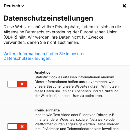
Deutsch
Ouvrir la rech
Navi
Fer
Datenschutzeinstellungen
RETOUR
Diese Website schützt Ihre Privatsphäre, indem sie sich an die
Allgemeine Datenschutzverordnung der Europäischen Union
Formulaire de contact
(GDPR) hält. Wir werden Ihre Daten nicht für Zwecke
verwenden, denen Sie nicht zustimmen.
Formulaire de contact
Weitere Informationen finden Sie in unseren
Datenschutzerklärungen.
Veuillez remplir le formulaire ci-
Analytics
dessous:
Statistik Cookies erfassen Informationen anonym.
Diese Informationen helfen uns zu verstehen, wie
unsere Besucher unsere Website nutzen. Wir nutzen
diese Daten um Fehler zu beheben und die Nutzung
*
der Website für unsere User zu optimieren.
French
Civilité
Madame
Fremde Inhalte
Inhalte wie Text Video oder Bilder von Dritten, z.B.
Inhalte anderer Websites, sozialer Netzwerke oder
Civilité
Plattformen dürfen angezeigt werden. Dabei werden
Ihre IP-Adresse und Telemetriedaten vom jeweiligen