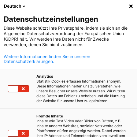
Deutsch
Ouvrir la rech
Navi
Fer
Chambre Algéro-Allemande d
Datenschutzeinstellungen
Diese Website schützt Ihre Privatsphäre, indem sie sich an die
Allgemeine Datenschutzverordnung der Europäischen Union
(GDPR) hält. Wir werden Ihre Daten nicht für Zwecke
verwenden, denen Sie nicht zustimmen.
Weitere Informationen finden Sie in unseren
Datenschutzerklärungen.
Analytics
Chambre Algéro-Allemande
Statistik Cookies erfassen Informationen anonym.
Diese Informationen helfen uns zu verstehen, wie
d'Industrie et de Commerce
unsere Besucher unsere Website nutzen. Wir nutzen
diese Daten um Fehler zu beheben und die Nutzung
der Website für unsere User zu optimieren.
French
Votre partenaire fiable dans le commerce Algéro-Allemand
Fremde Inhalte
Inhalte wie Text Video oder Bilder von Dritten, z.B.
VOIR PLUS
Inhalte anderer Websites, sozialer Netzwerke oder
Évènements & Actualités
Plattformen dürfen angezeigt werden. Dabei werden
Aller à la page précédente
Passer à la suite
Ihre IP-Adresse und Telemetriedaten vom jeweiligen