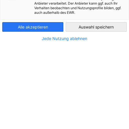
Anbieter verarbeitet. Der Anbieter kann ggf. auch Ihr
Verhalten beobachten und Nutzungsprofile bilden, ggf.
Algeria
auch außerhalb des EWR.
Alle akzeptieren
Auswahl speichern
Jede Nutzung ablehnen
For
AHK Business Dialogue
algé
Lancement officiel de AHK Business
acc
ACT
PODCAST
Dialogues « We Talk About Economy »
Déco
lors